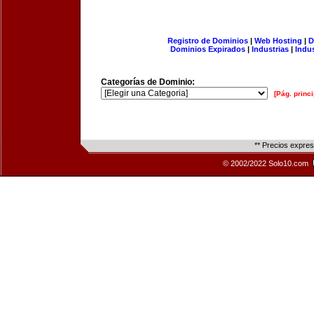
Registro de Dominios
|
Web Hosting
|
D
Dominios Expirados
|
Industrias
|
Indu
Categorías de Dominio:
[Pág. princi
** Precios expre
© 2002/2022 Solo10.com