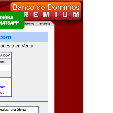
.com
 puesto en Venta
ZA.COM
com
.com
tas
ealizar una Oferta