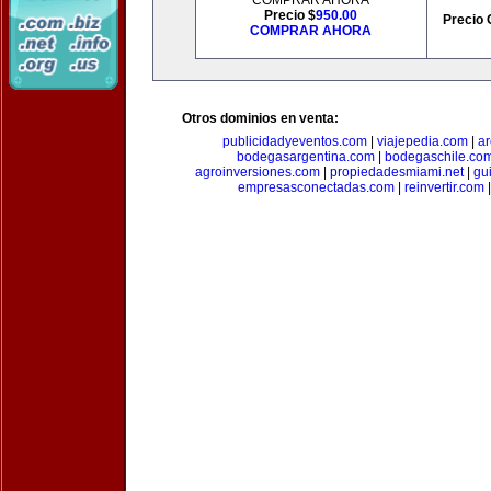
COMPRAR AHORA
Precio $
950.00
Precio 
COMPRAR AHORA
Otros dominios en venta:
publicidadyeventos.com
|
viajepedia.com
|
ar
bodegasargentina.com
|
bodegaschile.co
agroinversiones.com
|
propiedadesmiami.net
|
gu
empresasconectadas.com
|
reinvertir.com