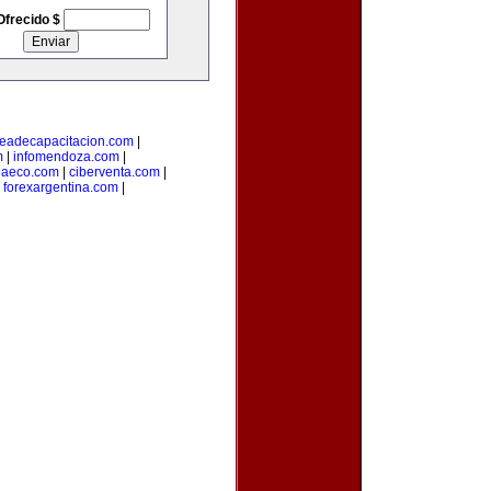
Ofrecido $
eadecapacitacion.com
|
m
|
infomendoza.com
|
iaeco.com
|
ciberventa.com
|
|
forexargentina.com
|