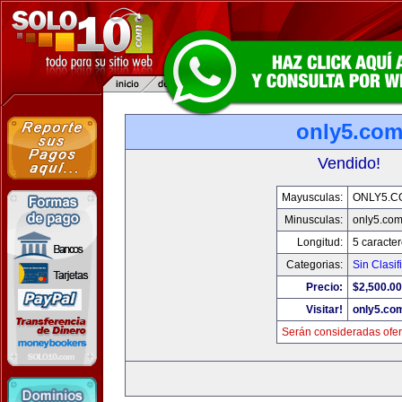
only5.co
Vendido!
Mayusculas:
ONLY5.C
Minusculas:
only5.co
Longitud:
5 caracte
Categorias:
Sin Clasif
Precio:
$2,500.00
Visitar!
only5.co
Serán consideradas ofer