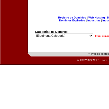
Registro de Dominios
|
Web Hosting
|
D
Dominios Expirados
|
Industrias
|
Indu
Categorías de Dominio:
[Pág. princi
** Precios expre
© 2002/2022 Solo10.com