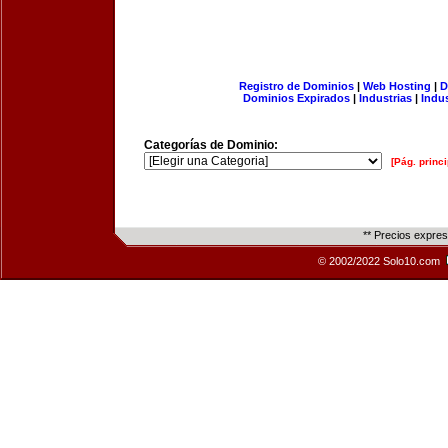
Registro de Dominios
|
Web Hosting
|
D
Dominios Expirados
|
Industrias
|
Indu
Categorías de Dominio:
[Pág. princi
** Precios expre
© 2002/2022 Solo10.com