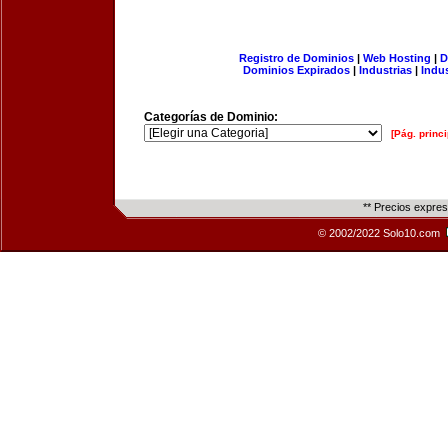
Registro de Dominios
|
Web Hosting
|
D
Dominios Expirados
|
Industrias
|
Indu
Categorías de Dominio:
[Pág. princi
** Precios expre
© 2002/2022 Solo10.com